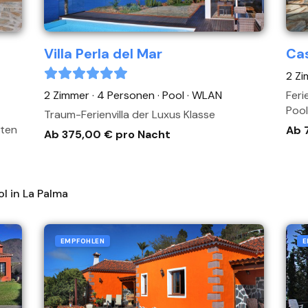
Villa Perla del Mar
Cas
2 Zi
2 Zimmer · 4 Personen
· Pool
· WLAN
Feri
Pool
Traum-Ferienvilla der Luxus Klasse
rten
Ab 
Ab 375,00 € pro Nacht
ol in La Palma
EMPFOHLEN
E