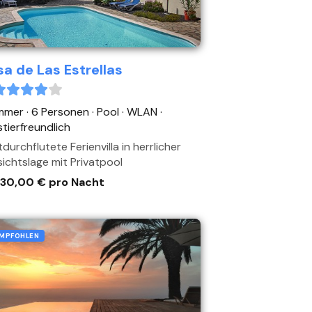
a de Las Estrellas
mmer · 6 Personen
· Pool
· WLAN
·
tierfreundlich
tdurchflutete Ferienvilla in herrlicher
ichtslage mit Privatpool
130,00 € pro Nacht
MPFOHLEN