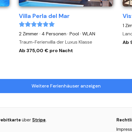
Villa Perla del Mar
Vis
1 Zi
2 Zimmer · 4 Personen
· Pool
· WLAN
Land
Traum-Ferienvilla der Luxus Klasse
Ab 
Ab 375,00 € pro Nacht
Weitere Ferienhäuser anzeigen
Debitkarte
über
Stripe
.
Rechtl
Impres