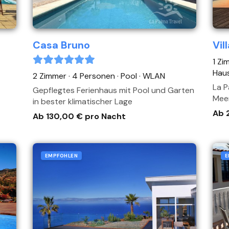
Casa Bruno
Vil
1 Zi
Haus
2 Zimmer · 4 Personen
· Pool
· WLAN
La P
Gepflegtes Ferienhaus mit Pool und Garten
Meer
in bester klimatischer Lage
Ab 
Ab 130,00 € pro Nacht
EMPFOHLEN
E