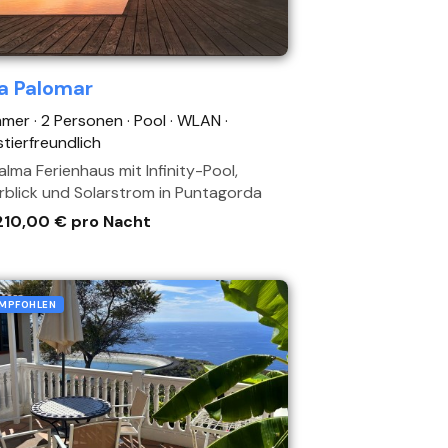
la Palomar
mmer · 2 Personen
· Pool
· WLAN
·
tierfreundlich
alma Ferienhaus mit Infinity-Pool,
blick und Solarstrom in Puntagorda
210,00 € pro Nacht
MPFOHLEN