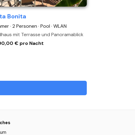
ta Bonita
mmer · 2 Personen
· Pool
· WLAN
haus mit Terrasse und Panoramablick
90,00 € pro Nacht
iches
sum