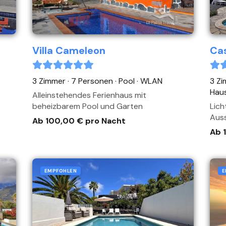
Villa Cameleon
Cas
3 Zimmer · 7 Personen
· Pool
· WLAN
3 Zi
Haus
Alleinstehendes Ferienhaus mit
beheizbarem Pool und Garten
Lich
Auss
Ab 100,00 € pro Nacht
Ab 
EMPFOHLEN
E