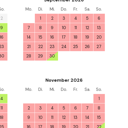
So.
Mo.
Di.
Mi.
Do.
Fr.
Sa.
So.
2
31
1
2
3
4
5
6
9
7
8
9
10
11
12
13
16
14
15
16
17
18
19
20
23
21
22
23
24
25
26
27
30
28
29
30
1
2
3
4
6
November 2026
So.
Mo.
Di.
Mi.
Do.
Fr.
Sa.
So.
4
26
27
28
29
30
31
1
11
2
3
4
5
6
7
8
18
9
10
11
12
13
14
15
25
16
17
18
19
20
21
22