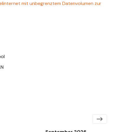
belinternet mit unbegrenztem Datenvolumen zur
ool
AN
September 2026