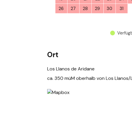
26
27
28
29
30
31
Verfüg
Ort
Los Llanos de Aridane
ca. 350 müM oberhalb von Los Llanos/