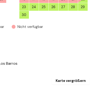
1
23
24
25
26
27
28
29
30
1
2
3
4
5
6
bar
Nicht verfügbar
Los Barros
Karte vergrößern