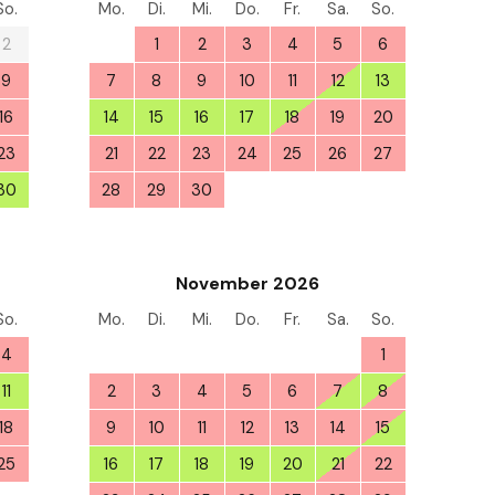
So.
Mo.
Di.
Mi.
Do.
Fr.
Sa.
So.
2
31
1
2
3
4
5
6
9
7
8
9
10
11
12
13
16
14
15
16
17
18
19
20
23
21
22
23
24
25
26
27
30
28
29
30
1
2
3
4
6
November 2026
So.
Mo.
Di.
Mi.
Do.
Fr.
Sa.
So.
4
26
27
28
29
30
31
1
11
2
3
4
5
6
7
8
18
9
10
11
12
13
14
15
25
16
17
18
19
20
21
22