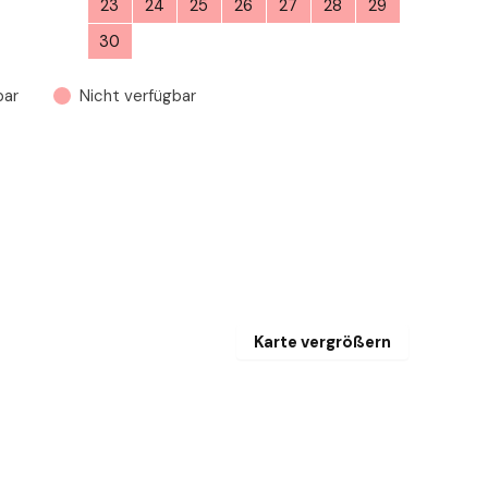
1
23
24
25
26
27
28
29
30
1
2
3
4
5
6
bar
Nicht verfügbar
Karte vergrößern