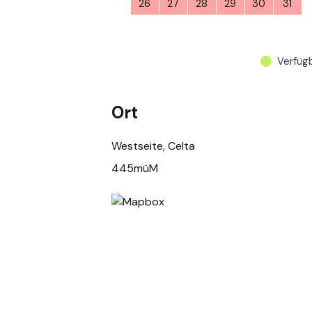
26
27
28
29
30
31
Verfüg
Ort
Westseite, Celta
445müM