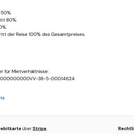
t 50%.
itt 80%.
90%.
tritt der Reise 100% des Gesamtpreises.
er für Mietverhältnisse:
000000000VV-38-5-00014624
ns
Debitkarte
über
Stripe
.
Rechtl