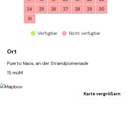
24
25
26
27
28
29
30
31
1
2
3
4
5
6
Verfügbar
Nicht verfügbar
Ort
Puerto Naos, an der Strandpomenade
15 müM
Karte vergrößern