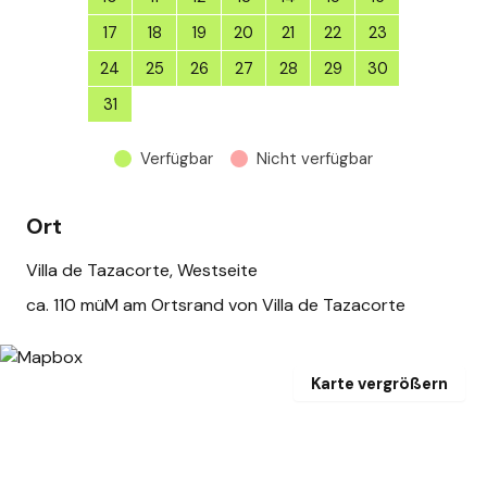
17
18
19
20
21
22
23
24
25
26
27
28
29
30
31
1
2
3
4
5
6
Verfügbar
Nicht verfügbar
Ort
Villa de Tazacorte, Westseite
ca. 110 müM am Ortsrand von Villa de Tazacorte
Karte vergrößern