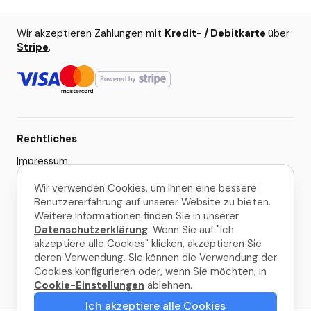
Wir akzeptieren Zahlungen mit
Kredit- / Debitkarte
über
Stripe
.
Rechtliches
Impressum
AGB
Wir verwenden Cookies, um Ihnen eine bessere
Benutzererfahrung auf unserer Website zu bieten.
Datenschutzerklärung
Weitere Informationen finden Sie in unserer
Cookie-Einstellungen
Datenschutzerklärung
. Wenn Sie auf "Ich
akzeptiere alle Cookies" klicken, akzeptieren Sie
deren Verwendung. Sie können die Verwendung der
© 2026 La Palma Travel
Cookies konfigurieren oder, wenn Sie möchten, in
Cookie-Einstellungen
ablehnen.
Gemacht mit
in La Palma
Ich akzeptiere alle Cookies