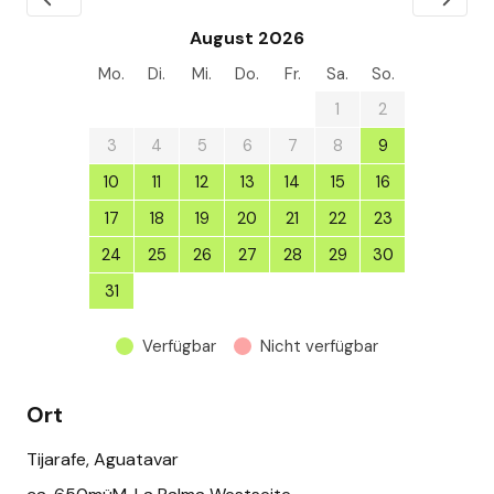
August 2026
Mo.
Di.
Mi.
Do.
Fr.
Sa.
So.
27
28
29
30
31
1
2
3
4
5
6
7
8
9
10
11
12
13
14
15
16
17
18
19
20
21
22
23
24
25
26
27
28
29
30
31
1
2
3
4
5
6
Verfügbar
Nicht verfügbar
Ort
Tijarafe, Aguatavar