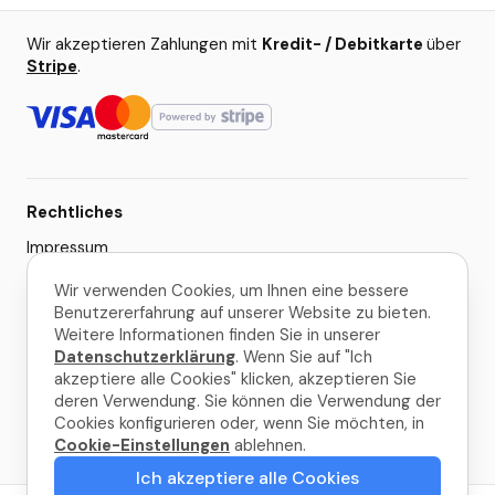
Wir akzeptieren Zahlungen mit
Kredit- / Debitkarte
über
Stripe
.
Rechtliches
Impressum
AGB
Wir verwenden Cookies, um Ihnen eine bessere
Benutzererfahrung auf unserer Website zu bieten.
Datenschutzerklärung
Weitere Informationen finden Sie in unserer
Cookie-Einstellungen
Datenschutzerklärung
. Wenn Sie auf "Ich
akzeptiere alle Cookies" klicken, akzeptieren Sie
deren Verwendung. Sie können die Verwendung der
© 2026 La Palma Travel
Cookies konfigurieren oder, wenn Sie möchten, in
Cookie-Einstellungen
ablehnen.
Gemacht mit
in La Palma
Ich akzeptiere alle Cookies