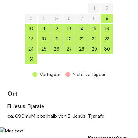
27
28
29
30
31
1
2
3
4
5
6
7
8
9
10
11
12
13
14
15
16
17
18
19
20
21
22
23
24
25
26
27
28
29
30
31
1
2
3
4
5
6
Verfügbar
Nicht verfügbar
Ort
El Jesus, Tijarafe
ca. 690müM oberhalb von El Jesús, Tijarafe