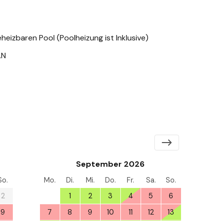
heizbaren Pool (Poolheizung ist Inklusive)
AN
September 2026
So.
Mo.
Di.
Mi.
Do.
Fr.
Sa.
So.
2
31
1
2
3
4
5
6
9
7
8
9
10
11
12
13