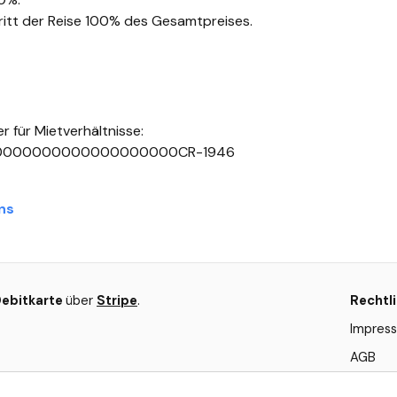
tritt der Reise 100% des Gesamtpreises.
er für Mietverhältnisse:
0000000000000000000CR-1946
ns
Debitkarte
über
Stripe
.
Rechtl
Impres
AGB
Datensc