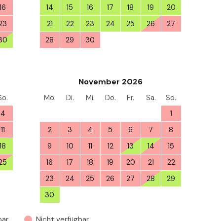
16
14
15
16
17
18
19
20
23
21
22
23
24
25
26
27
30
28
29
30
1
2
3
4
6
November 2026
So.
Mo.
Di.
Mi.
Do.
Fr.
Sa.
So.
4
26
27
28
29
30
31
1
11
2
3
4
5
6
7
8
18
9
10
11
12
13
14
15
25
16
17
18
19
20
21
22
1
23
24
25
26
27
28
29
30
1
2
3
4
5
6
bar
Nicht verfügbar