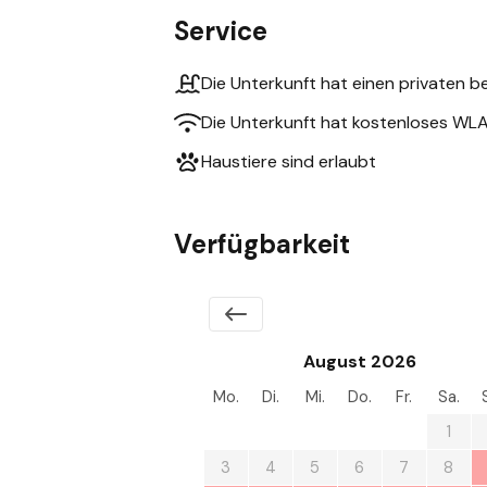
Service
Die Unterkunft hat einen privaten be
Die Unterkunft hat kostenloses WL
Haustiere sind erlaubt
Verfügbarkeit
August 2026
Mo.
Di.
Mi.
Do.
Fr.
Sa.
27
28
29
30
31
1
3
4
5
6
7
8