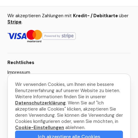
Wir akzeptieren Zahlungen mit
Kredit- / Debitkarte
über
Stripe
.
Rechtliches
Impressum
AGB
Wir verwenden Cookies, um Ihnen eine bessere
Benutzererfahrung auf unserer Website zu bieten.
Datenschutzerklärung
Weitere Informationen finden Sie in unserer
Cookie-Einstellungen
Datenschutzerklärung
. Wenn Sie auf "Ich
akzeptiere alle Cookies" klicken, akzeptieren Sie
deren Verwendung. Sie können die Verwendung der
© 2026 La Palma Travel
Cookies konfigurieren oder, wenn Sie möchten, in
Cookie-Einstellungen
ablehnen.
Gemacht mit
in La Palma
Ich akzeptiere alle Cookies