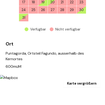
17
18
19
20
21
22
23
24
25
26
27
28
29
30
31
1
2
3
4
5
6
Verfügbar
Nicht verfügbar
Ort
Puntagorda, Ortsteil Fagundo, ausserhalb des
Kernortes
600müM
Karte vergrößern