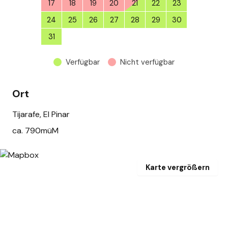
17
18
19
20
21
22
23
24
25
26
27
28
29
30
31
1
2
3
4
5
6
Verfügbar
Nicht verfügbar
Ort
Tijarafe, El Pinar
ca. 790müM
Karte vergrößern