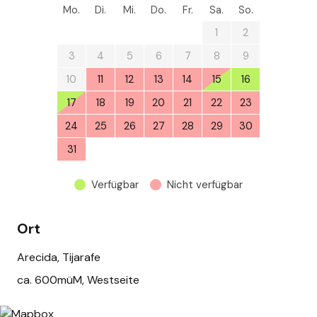
Mo.
Di.
Mi.
Do.
Fr.
Sa.
So.
27
28
29
30
31
1
2
3
4
5
6
7
8
9
10
11
12
13
14
15
16
17
18
19
20
21
22
23
24
25
26
27
28
29
30
31
1
2
3
4
5
6
Verfügbar
Nicht verfügbar
Ort
Arecida, Tijarafe
ca. 600müM, Westseite