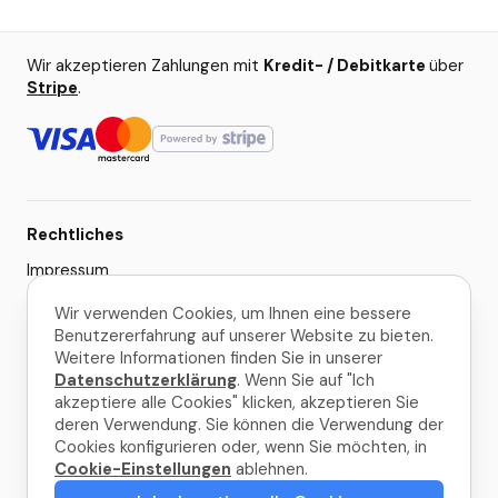
Wir akzeptieren Zahlungen mit
Kredit- / Debitkarte
über
Stripe
.
Rechtliches
Impressum
AGB
Wir verwenden Cookies, um Ihnen eine bessere
Benutzererfahrung auf unserer Website zu bieten.
Datenschutzerklärung
Weitere Informationen finden Sie in unserer
Cookie-Einstellungen
Datenschutzerklärung
. Wenn Sie auf "Ich
akzeptiere alle Cookies" klicken, akzeptieren Sie
deren Verwendung. Sie können die Verwendung der
© 2026 La Palma Travel
Cookies konfigurieren oder, wenn Sie möchten, in
Cookie-Einstellungen
ablehnen.
Gemacht mit
in La Palma