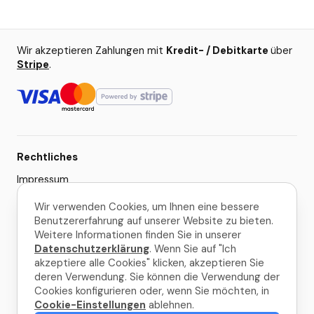
Wir akzeptieren Zahlungen mit
Kredit- / Debitkarte
über
Stripe
.
Rechtliches
Impressum
AGB
Wir verwenden Cookies, um Ihnen eine bessere
Benutzererfahrung auf unserer Website zu bieten.
Datenschutzerklärung
Weitere Informationen finden Sie in unserer
Cookie-Einstellungen
Datenschutzerklärung
. Wenn Sie auf "Ich
akzeptiere alle Cookies" klicken, akzeptieren Sie
deren Verwendung. Sie können die Verwendung der
© 2026 La Palma Travel
Cookies konfigurieren oder, wenn Sie möchten, in
Cookie-Einstellungen
ablehnen.
Gemacht mit
in La Palma