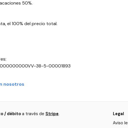
 vacaciones 50%.
nta, el 100% del precio total.
res:
000000000VV-38-5-00001893
n nosotros
to / débito
a través de
Stripe
.
Legal
Aviso le