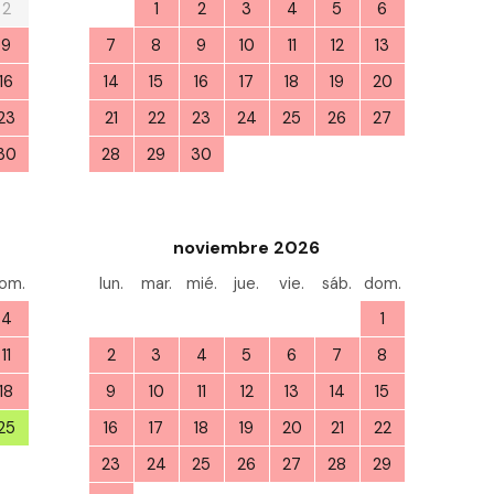
2
31
1
2
3
4
5
6
9
7
8
9
10
11
12
13
16
14
15
16
17
18
19
20
23
21
22
23
24
25
26
27
30
28
29
30
1
2
3
4
6
noviembre 2026
om.
lun.
mar.
mié.
jue.
vie.
sáb.
dom.
4
26
27
28
29
30
31
1
11
2
3
4
5
6
7
8
18
9
10
11
12
13
14
15
25
16
17
18
19
20
21
22
1
23
24
25
26
27
28
29