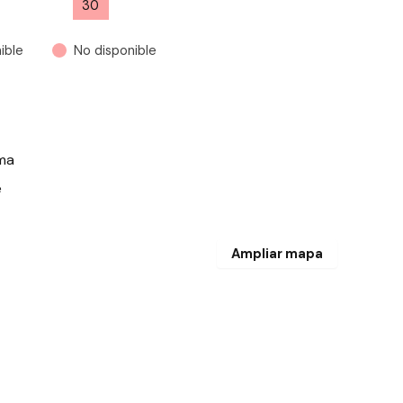
30
1
2
3
4
5
6
ible
No disponible
lma
e
Ampliar mapa