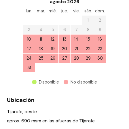
agosto 2026
lun.
mar.
mié.
jue.
vie.
sáb.
dom.
27
28
29
30
31
1
2
3
4
5
6
7
8
9
10
11
12
13
14
15
16
17
18
19
20
21
22
23
24
25
26
27
28
29
30
31
1
2
3
4
5
6
Disponible
No disponible
Ubicación
Tijarafe, oeste
aprox. 690 msm en las afueras de Tijarafe