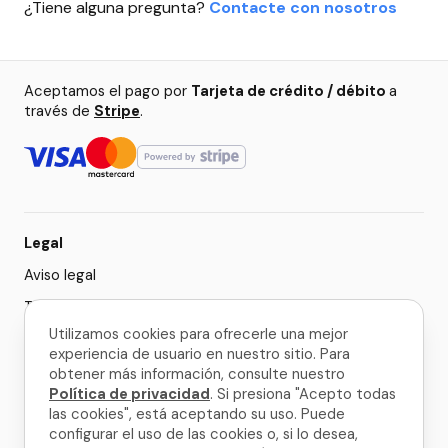
¿Tiene alguna pregunta?
Contacte con nosotros
Aceptamos el pago por
Tarjeta de crédito / débito
a
través de
Stripe
.
Legal
Aviso legal
Términos y condiciones
Utilizamos cookies para ofrecerle una mejor
Política de privacidad
experiencia de usuario en nuestro sitio. Para
Configuración de cookies
obtener más información, consulte nuestro
Política de privacidad
. Si presiona "Acepto todas
las cookies", está aceptando su uso. Puede
© 2026 La Palma Travel
configurar el uso de las cookies o, si lo desea,