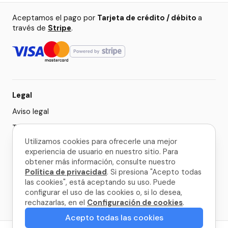
Aceptamos el pago por
Tarjeta de crédito / débito
a
través de
Stripe
.
Legal
Aviso legal
Términos y condiciones
Utilizamos cookies para ofrecerle una mejor
Política de privacidad
experiencia de usuario en nuestro sitio. Para
Configuración de cookies
obtener más información, consulte nuestro
Política de privacidad
. Si presiona "Acepto todas
las cookies", está aceptando su uso. Puede
© 2026 La Palma Travel
configurar el uso de las cookies o, si lo desea,
rechazarlas, en el
Configuración de cookies
.
Hecho con
en La Palma
Acepto todas las cookies