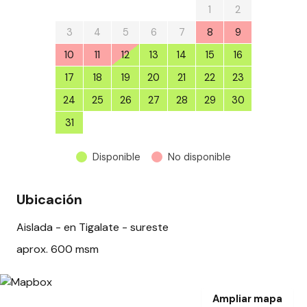
27
28
29
30
31
1
2
3
4
5
6
7
8
9
10
11
12
13
14
15
16
17
18
19
20
21
22
23
24
25
26
27
28
29
30
31
1
2
3
4
5
6
Disponible
No disponible
Ubicación
Aislada - en Tigalate - sureste
aprox. 600 msm
Ampliar mapa