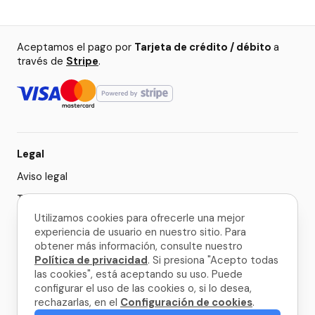
Aceptamos el pago por
Tarjeta de crédito / débito
a
través de
Stripe
.
Legal
Aviso legal
Términos y condiciones
Utilizamos cookies para ofrecerle una mejor
Política de privacidad
experiencia de usuario en nuestro sitio. Para
Configuración de cookies
obtener más información, consulte nuestro
Política de privacidad
. Si presiona "Acepto todas
las cookies", está aceptando su uso. Puede
© 2026 La Palma Travel
configurar el uso de las cookies o, si lo desea,
rechazarlas, en el
Configuración de cookies
.
Hecho con
en La Palma