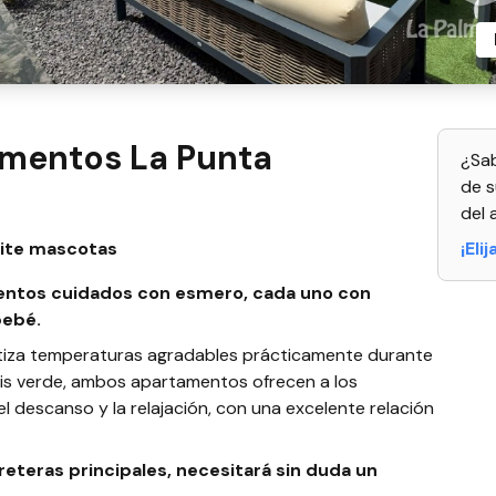
amentos La Punta
¿Sab
de s
del 
ite mascotas
¡Eli
entos cuidados con esmero, cada uno con
bebé.
ntiza temperaturas agradables prácticamente durante
sis verde, ambos apartamentos ofrecen a los
 descanso y la relajación, con una excelente relación
reteras principales, necesitará sin duda un