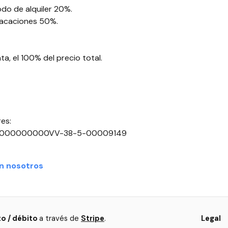
iodo de alquiler 20%.
 vacaciones 50%.
nta, el 100% del precio total.
res:
0000000000VV-38-5-00009149
n nosotros
to / débito
a través de
Stripe
.
Legal